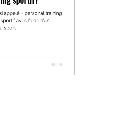
i appelé « personal training
ortif avec l’aide d’un
u sport