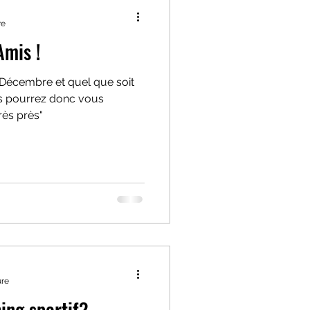
re
Amis !
 Décembre et quel que soit
us pourrez donc vous
rès près"
ure
ing sportif?