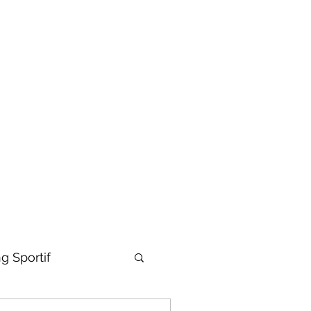
ban'Attitude
Paroles de sportifs
Blog
Le Coach
g Sportif