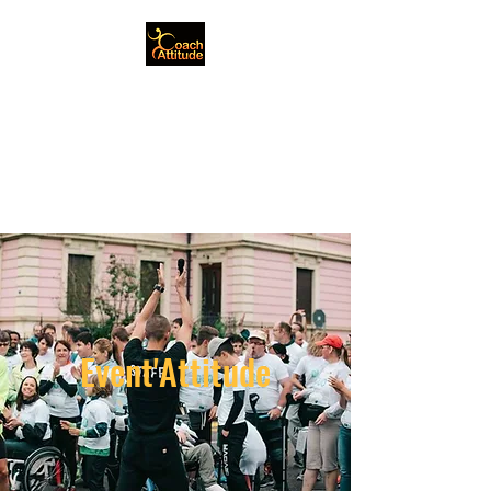
Genlis - Plaine Dijonnaise
- France
Christophe Gerbet
Event'Attitude