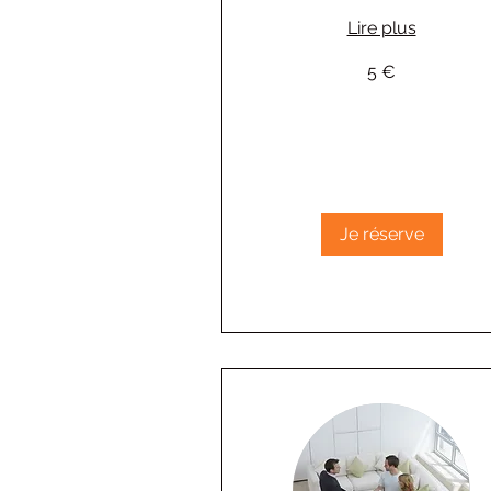
Lire plus
5
5 €
euros
Je réserve