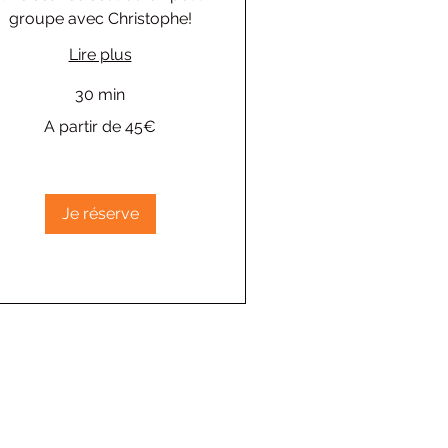
groupe avec Christophe!
Lire plus
30 min
A partir de 45€
tir
€
Je réserve