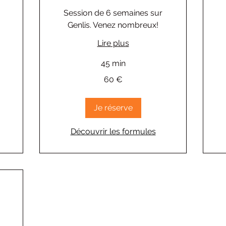
Session de 6 semaines sur
Genlis. Venez nombreux!
Lire plus
A
45 min
par
de
60
45
60 €
euros
Je réserve
Découvrir les formules