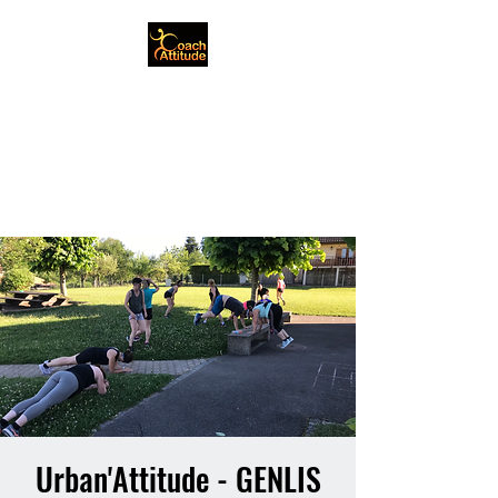
Genlis - Plaine Dijonnaise
- France
Christophe Gerbet
Urban'Attitude - GENLIS