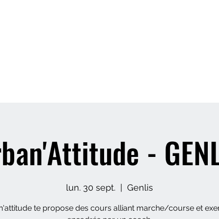
Accueil
Ur
 - France
Christophe Gerbet
ban'Attitude - GEN
lun. 30 sept.
  |  
Genlis
'attitude te propose des cours alliant marche/course et exe